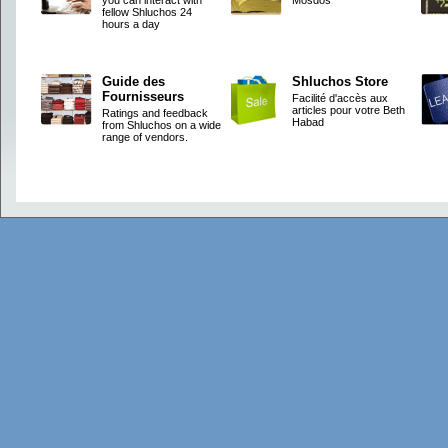
you can interact with
Mosdos
fellow Shluchos 24
hours a day
Guide des
Shluchos Store
Fournisseurs
Facilité d'accès aux
articles pour votre Beth
Ratings and feedback
Habad
from Shluchos on a wide
range of vendors.