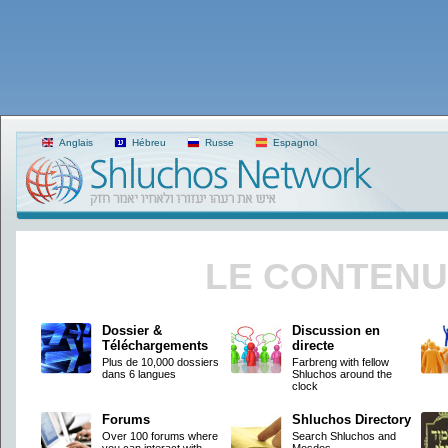
Anglais
Hébreu
Russe
Espagnol
LE CONTENU
Dossier &
Discussion en
Téléchargements
directe
Plus de 10,000 dossiers
Farbreng with fellow
dans 6 langues
Shluchos around the
clock
Forums
Shluchos Directory
Over 100 forums where
Search Shluchos and